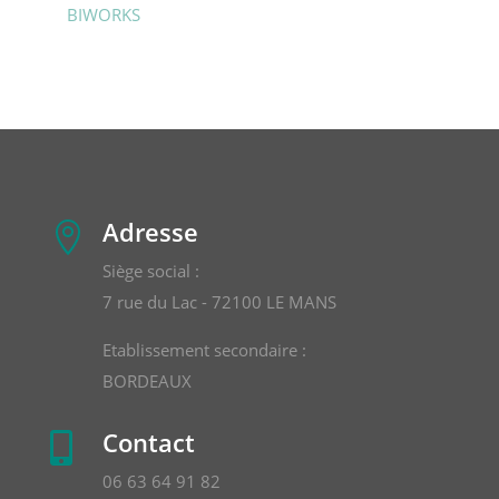
BIWORKS
Adresse

Siège social :
7 rue du Lac - 72100 LE MANS
Etablissement secondaire :
BORDEAUX
Contact

06 63 64 91 82