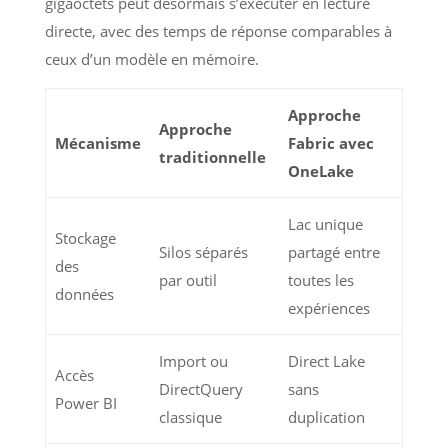
gigaoctets peut désormais s’exécuter en lecture
directe, avec des temps de réponse comparables à
ceux d’un modèle en mémoire.
Approche
Approche
Mécanisme
Fabric avec
traditionnelle
OneLake
Lac unique
Stockage
Silos séparés
partagé entre
des
par outil
toutes les
données
expériences
Import ou
Direct Lake
Accès
DirectQuery
sans
Power BI
classique
duplication