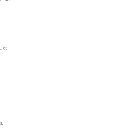
L et
I.