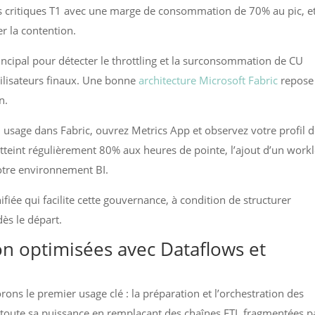
ds critiques T1 avec une marge de consommation de 70% au pic, e
er la contention.
principal pour détecter le throttling et la surconsommation de CU
utilisateurs finaux. Une bonne
architecture Microsoft Fabric
repose
n.
usage dans Fabric, ouvrez Metrics App et observez votre profil 
tteint régulièrement 80% aux heures de pointe, l’ajout d’un work
otre environnement BI.
ifiée qui facilite cette gouvernance, à condition de structurer
dès le départ.
on optimisées avec Dataflows et
lorons le premier usage clé : la préparation et l’orchestration des
 toute sa puissance en remplaçant des chaînes ETL fragmentées p