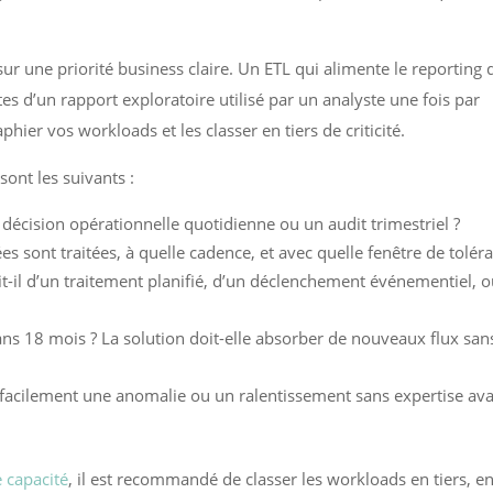
ur une priorité business claire. Un ETL qui alimente le reporting 
tes d’un rapport exploratoire utilisé par un analyste une fois par
ier vos workloads et les classer en tiers de criticité.
sont les suivants :
e décision opérationnelle quotidienne ou un audit trimestriel ?
 sont traitées, à quelle cadence, et avec quelle fenêtre de tolér
git-il d’un traitement planifié, d’un déclenchement événementiel, 
dans 18 mois ? La solution doit-elle absorber de nouveaux flux san
 facilement une anomalie ou un ralentissement sans expertise av
e capacité
, il est recommandé de classer les workloads en tiers, e