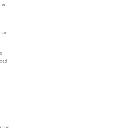
t en
 sur
de
load
ar un