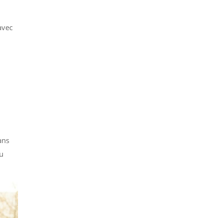
avec
ans
du