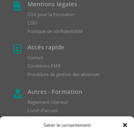
Mentions légales

CGV pour la Formation
CGU
Politique de confidentialité
Accès rapide

Contact
Conditions PMR
Procédure de gestion des absences
Autres - Formation

Règlement intérieur
Livret d'accueil
Formulaire de réclamation
Gérer le consentement