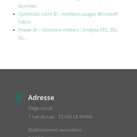
données
Optimisez votre BI : meilleurs usages Microsoft
Fabric
Power BI – Solutions métiers : Analyse FEC, BG,
GL…
Adresse

Siège social :
7 rue du Lac - 72100 LE MANS
Etablissement secondaire :