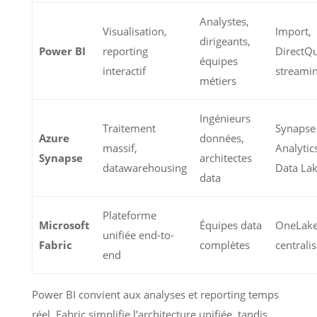
Analystes,
Visualisation,
Import,
dirigeants,
Power BI
reporting
DirectQu
équipes
interactif
streami
métiers
Ingénieurs
Traitement
Synapse
Azure
données,
massif,
Analytics
Synapse
architectes
datawarehousing
Data La
data
Plateforme
Microsoft
Équipes data
OneLak
unifiée end-to-
Fabric
complètes
centralis
end
Power BI convient aux analyses et reporting temps
réel, Fabric simplifie l’architecture unifiée, tandis