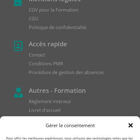

CGV pour la Formation
CGU
Politique de confidentialité
Accès rapide

Contact
Conditions PMR
Procédure de gestion des absences
Autres - Formation

Règlement intérieur
Livret d'accueil
Formulaire de réclamation
Gérer le consentement
Pour offrir les meilleures expériences, nous utilisons des technologies telles que les