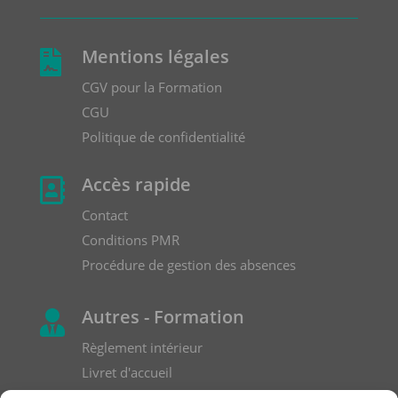
Mentions légales

CGV pour la Formation
CGU
Politique de confidentialité
Accès rapide

Contact
Conditions PMR
Procédure de gestion des absences
Autres - Formation

Règlement intérieur
Livret d'accueil
Formulaire de réclamation