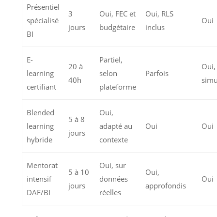
Présentiel
3
Oui, FEC et
Oui, RLS
spécialisé
Oui
jours
budgétaire
inclus
BI
E-
Partiel,
20 à
Oui,
learning
selon
Parfois
40h
simu
certifiant
plateforme
Blended
Oui,
5 à 8
learning
adapté au
Oui
Oui
jours
hybride
contexte
Mentorat
Oui, sur
5 à 10
Oui,
intensif
données
Oui
jours
approfondis
DAF/BI
réelles