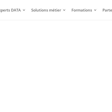
xperts DATA
Solutions métier
Formations
Parte
 BI - Eligible CPF - l
 du chiffre
omptables, DAF,