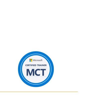
Consultante Power BI
fondatrice
de BIWORKS
Experte-comptable
diplômée en
2018 et fondatrice et associée
chez COMPTAWORKS