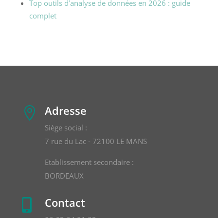
Top outils d’analyse de données en 2026 : guide
complet
Adresse

Siège social :
7 rue du Lac - 72100 LE MANS
Etablissement secondaire :
BORDEAUX
Contact
