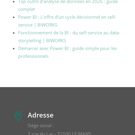
Top outils d’analyse de données en 2026 : guide
complet
Power BI : L’offre d’un cycle décisionnel en self-
service | BIWORKS
Fonctionnement de la BI : du self-service au data-
storytelling | BIWORKS
Démarrer avec Power BI : guide simple pour les
professionnels
Adresse

Siège social :
7 rue du Lac - 72100 LE MANS