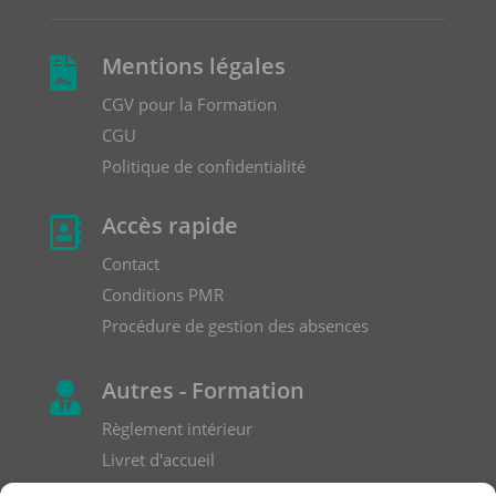
Mentions légales

CGV pour la Formation
CGU
Politique de confidentialité
Accès rapide

Contact
Conditions PMR
Procédure de gestion des absences
Autres - Formation

Règlement intérieur
Livret d'accueil
Formulaire de réclamation