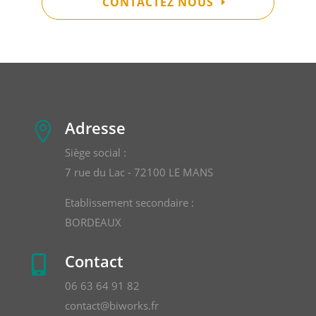
CONTACTEZ NOUS
Adresse

Siège social :
7 rue du Lac - 72100 LE MANS
Etablissement secondaire :
BORDEAUX
Contact

06 63 64 91 82
contact@biworks.fr