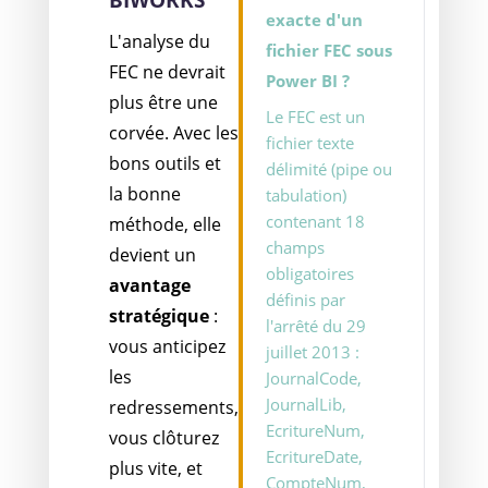
BIWORKS
exacte d'un
L'analyse du
fichier FEC sous
FEC ne devrait
Power BI ?
plus être une
Le FEC est un
corvée. Avec les
fichier texte
bons outils et
délimité (pipe ou
la bonne
tabulation)
contenant 18
méthode, elle
champs
devient un
obligatoires
avantage
définis par
stratégique
:
l'arrêté du 29
vous anticipez
juillet 2013 :
les
JournalCode,
JournalLib,
redressements,
EcritureNum,
vous clôturez
EcritureDate,
plus vite, et
CompteNum,