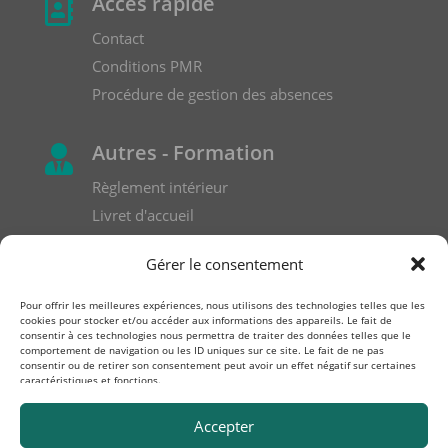
Accès rapide

Contact
Conditions PMR
Procédure de gestion des absences
Autres - Formation

Règlement intérieur
Livret d'accueil
Formulaire de réclamation
Gérer le consentement
Pour offrir les meilleures expériences, nous utilisons des technologies telles que les
cookies pour stocker et/ou accéder aux informations des appareils. Le fait de
consentir à ces technologies nous permettra de traiter des données telles que le
comportement de navigation ou les ID uniques sur ce site. Le fait de ne pas
consentir ou de retirer son consentement peut avoir un effet négatif sur certaines
caractéristiques et fonctions.
Accepter
Société fondée par une Expert-comptable et un Analyste
Ingénieur Fabric