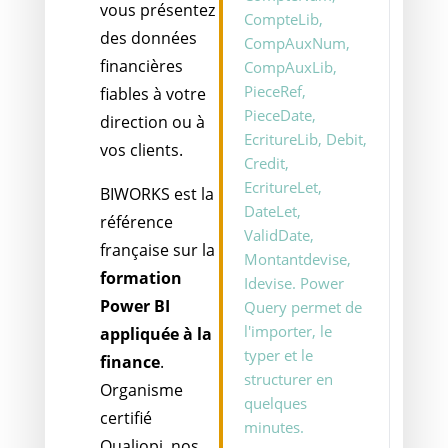
vous présentez
CompteLib,
des données
CompAuxNum,
financières
CompAuxLib,
PieceRef,
fiables à votre
PieceDate,
direction ou à
EcritureLib, Debit,
vos clients.
Credit,
EcritureLet,
BIWORKS est la
DateLet,
référence
ValidDate,
française sur la
Montantdevise,
formation
Idevise. Power
Power BI
Query permet de
l'importer, le
appliquée à la
typer et le
finance
.
structurer en
Organisme
quelques
certifié
minutes.
Qualiopi, nos