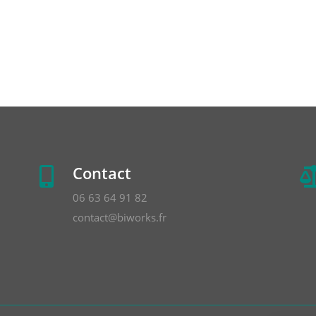
Contact

06 63 64 91 82
contact@biworks.fr