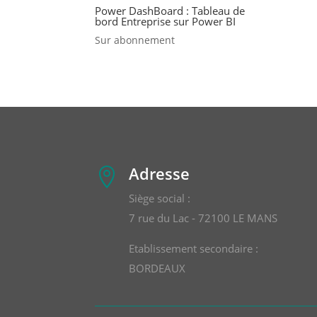
Power DashBoard : Tableau de
bord Entreprise sur Power BI
Sur abonnement
Adresse

Siège social :
7 rue du Lac - 72100 LE MANS
Etablissement secondaire :
BORDEAUX