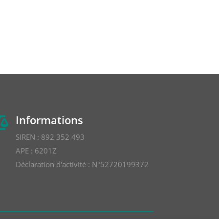
Informations

SIREN : 892 352 493
APE : 6201Z
Déclaration d'activité : N°52720199372