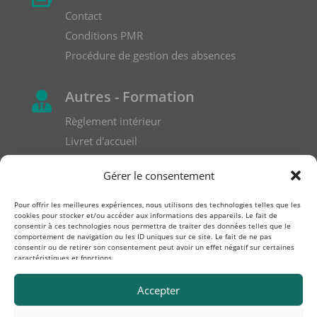
Contact
Conditions PMR
Procédure de gestion des absences
Autres - Formation

Règlement intérieur
Livret d'accueil
Formulaire de réclamation
Gérer le consentement
Pour offrir les meilleures expériences, nous utilisons des technologies telles que les
cookies pour stocker et/ou accéder aux informations des appareils. Le fait de
consentir à ces technologies nous permettra de traiter des données telles que le
comportement de navigation ou les ID uniques sur ce site. Le fait de ne pas
consentir ou de retirer son consentement peut avoir un effet négatif sur certaines
caractéristiques et fonctions.
Accepter
Société fondée par une Expert-comptable et un Analyste
Ingénieur Fabric