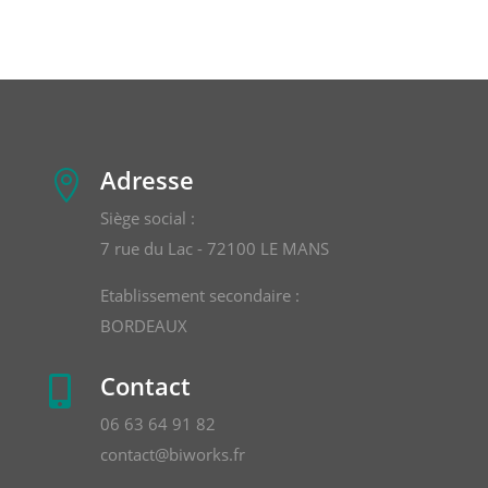
Adresse

Siège social :
7 rue du Lac - 72100 LE MANS
Etablissement secondaire :
BORDEAUX
Contact

06 63 64 91 82
contact@biworks.fr